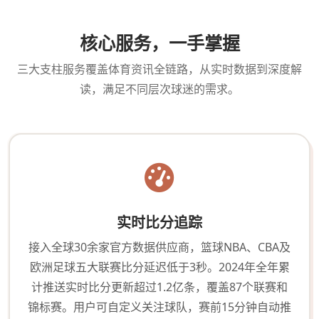
核心服务，一手掌握
三大支柱服务覆盖体育资讯全链路，从实时数据到深度解
读，满足不同层次球迷的需求。
实时比分追踪
接入全球30余家官方数据供应商，篮球NBA、CBA及
欧洲足球五大联赛比分延迟低于3秒。2024年全年累
计推送实时比分更新超过1.2亿条，覆盖87个联赛和
锦标赛。用户可自定义关注球队，赛前15分钟自动推