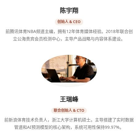
陈宇翔
创始人 & CEO
前腾讯体育NBA频道主编，拥有12年体育媒体经验。2018年联合创
立公海贵宾会员检测中心，主导产品战略与内容体系建设。
王瑞峰
联合创始人 & CTO
前新浪体育技术负责人，浙江大学计算机硕士。主导搭建了实时数据
管道和AI预测模型的核心架构，系统可用性保持99.97%。