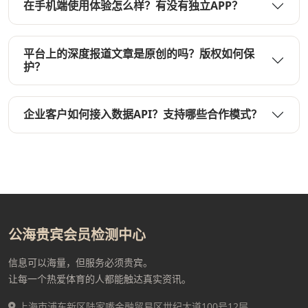
在手机端使用体验怎么样？有没有独立APP？
平台上的深度报道文章是原创的吗？版权如何保
护？
企业客户如何接入数据API？支持哪些合作模式？
公海贵宾会员检测中心
信息可以海量，但服务必须贵宾。
让每一个热爱体育的人都能触达真实资讯。
上海市浦东新区陆家嘴金融贸易区世纪大道100号12层