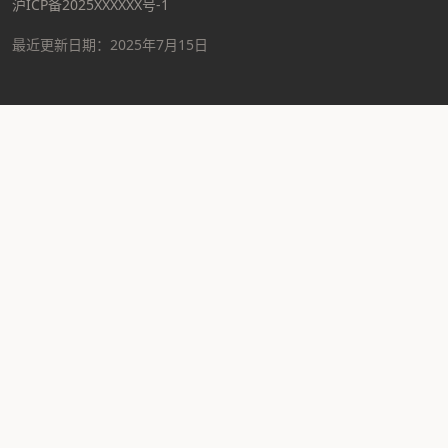
沪ICP备2025XXXXXX号-1
最近更新日期：2025年7月15日