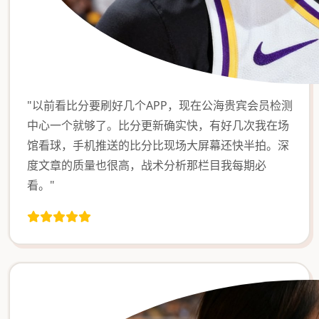
"以前看比分要刷好几个APP，现在公海贵宾会员检测
中心一个就够了。比分更新确实快，有好几次我在场
馆看球，手机推送的比分比现场大屏幕还快半拍。深
度文章的质量也很高，战术分析那栏目我每期必
看。"