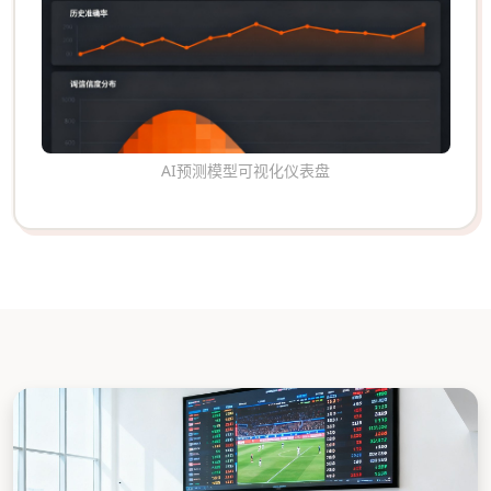
AI预测模型可视化仪表盘