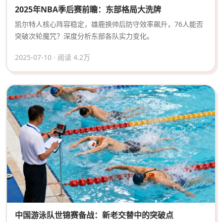
2025年NBA季后赛前瞻：东部格局大洗牌
凯尔特人核心阵容稳定，雄鹿换帅后防守效率飙升，76人能否
突破次轮魔咒？深度分析东部各队实力变化。
2025-07-10 · 阅读 4.2万
中国游泳队世锦赛备战：新老交替中的突破点