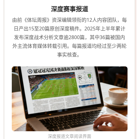
深度赛事报道
由前《体坛周报》资深编辑领衔的12人内容团队，每
日产出15至20篇原创深度稿件。2025年上半年累计
发布深度战术分析文章逾2800篇，其中36篇被国内
外主流体育媒体转载引用。每篇报道均经过至少两轮
事实核查。
深度报道文章阅读界面