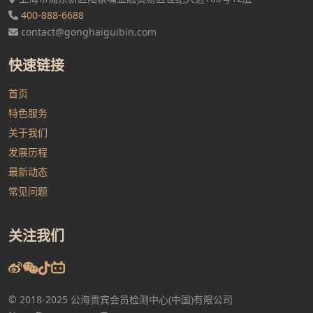
400-888-6688
contact@gonghaiguibin.com
快速链接
首页
特色服务
关于我们
发展历程
最新动态
常见问题
关注我们
© 2018-2025 公海贵宾会员检测中心(中国)有限公司